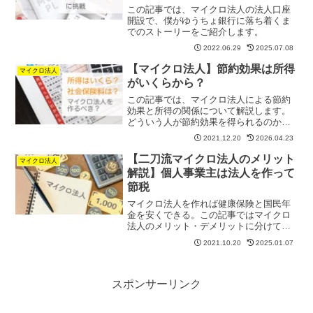
この記事では、マイクロ法人の法人口座
開設で、僕がゆうちょ銀行に落ち着くま
でのストーリーをご紹介します。
2022.06.29
2025.07.08
【マイクロ法人】節約効果は所得
マイクロ法人
がいくらから？
この記事では、マイクロ法人による節約
効果と所得の関係について解説します。
どういう人が節約効果を得られるのかが
わかります。
2021.12.20
2026.04.23
【二刀流マイクロ法人のメリット
マイクロ法人
解説】個人事業主は法人を作って
節税
マイクロ法人を作れば健康保険と国民年
金を安くできる。この記事ではマイクロ
法人のメリット・デメリットに分けて解
説いたします。
2021.10.20
2025.01.07
スポンサーリンク