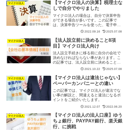
【マイクロ法人の決算】税理士な
マイクロ法人
しで自分でやりました
マイクロ法人の場合は、自分で決算申告
ができる場合が多いです。この記事で
は、決算申告ツールを使った、電子申告
の方法をお伝えいたします。
2022.09.16
2025.07.08
【法人設立前に決めること8項
マイクロ法人
目】マイクロ法人向け
法人設立手続きに移る前に自分の会社で
決めなければならない事があります。こ
の記事では、法人設立前に決めることを9
項目に分けてお伝えいたします。
2021.10.22
2025.07.08
【マイクロ法人は違法じゃない】
マイクロ法人
ペーパーカンパニーとの違い
この記事では、マイクロ法人が違法でな
い事の解説と、間違えると違法になるポ
イントをご紹介いたします。
2021.12.07
2022.06.20
【マイクロ法人の法人口座】ゆう
マイクロ法人
ちょ銀行、PAYPAY銀行、楽天銀
行、に挑戦